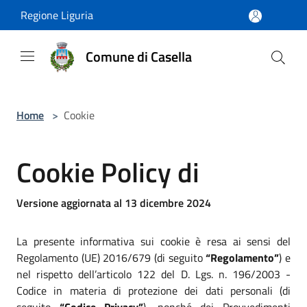
Salta al contenuto principale
Regione Liguria
Comune di Casella
Home
>
Cookie
Cookie Policy di
Versione aggiornata al 13 dicembre 2024
La presente informativa sui cookie è resa ai sensi del
Regolamento (UE) 2016/679 (di seguito
“Regolamento”
) e
nel rispetto dell’articolo 122 del D. Lgs. n. 196/2003 -
Codice in materia di protezione dei dati personali (di
seguito
“Codice Privacy”
), nonché dei Provvedimenti