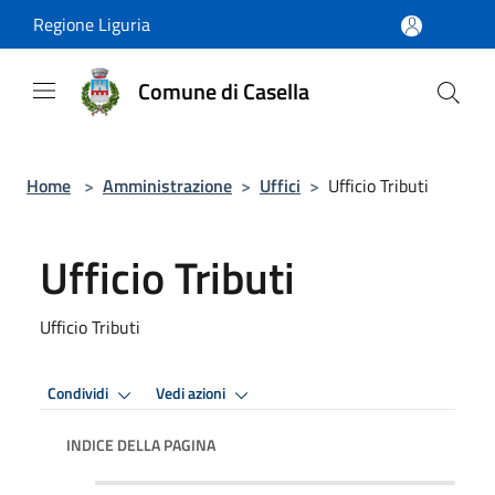
Salta al contenuto principale
Regione Liguria
Comune di Casella
Home
>
Amministrazione
>
Uffici
>
Ufficio Tributi
Ufficio Tributi
Ufficio Tributi
Condividi
Vedi azioni
INDICE DELLA PAGINA